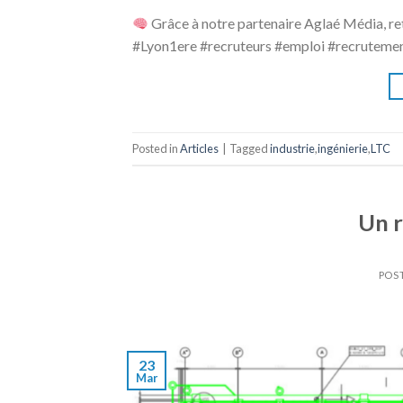
Grâce à notre partenaire Aglaé Média, ret
#Lyon1ere #recruteurs #emploi #recruteme
Posted in
Articles
|
Tagged
industrie
,
ingénierie
,
LTC
Un r
POS
23
Mar