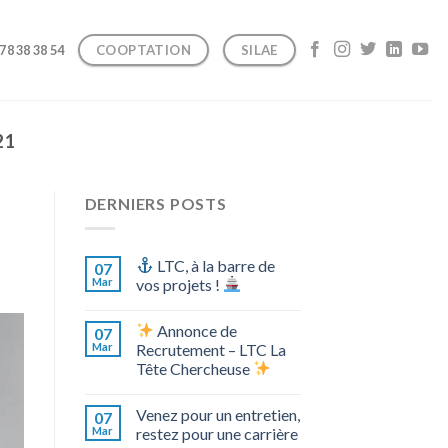
COOPTATION
SILAE
 78 38 38 54
21
DERNIERS POSTS
LTC, à la barre de
07
Mar
vos projets !
Annonce de
07
Mar
Recrutement – LTC La
Tête Chercheuse
Venez pour un entretien,
07
Mar
restez pour une carrière