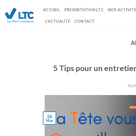
Skip
ACCUEIL
PRÉSENTATION LTC
NOS ACTIVIT
to
content
L’ACTUALITÉ
CONTACT
A
5 Tips pour un entretien
POS
26
Mar