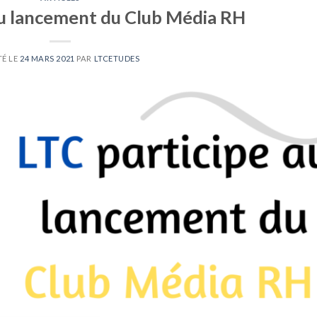
au lancement du Club Média RH
TÉ LE
24 MARS 2021
PAR
LTCETUDES