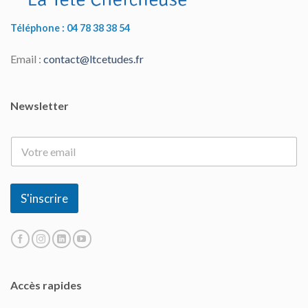
Téléphone : 04 78 38 38 54
Email :
contact@ltcetudes.fr
Newsletter
E
-
m
a
i
S'inscrire
l
*
Accès rapides