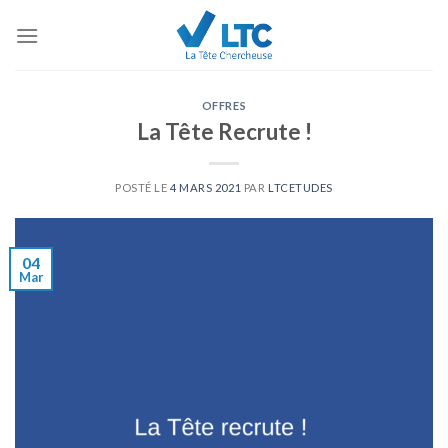
Skip
to
content
OFFRES
La Tête Recrute !
POSTÉ LE
4 MARS 2021
PAR
LTCETUDES
04
Mar