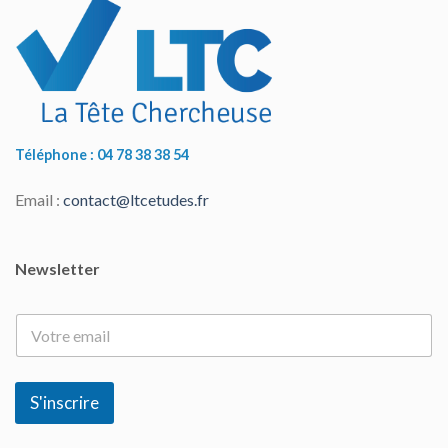
Téléphone : 04 78 38 38 54
Email :
contact@ltcetudes.fr
Newsletter
E
-
m
a
i
S'inscrire
l
*