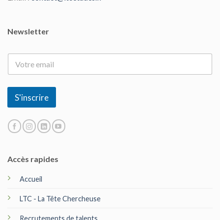
Newsletter
E
-
m
a
i
S'inscrire
l
*
Accès rapides
Accueil
LTC - La Tête Chercheuse
Recrutements de talents