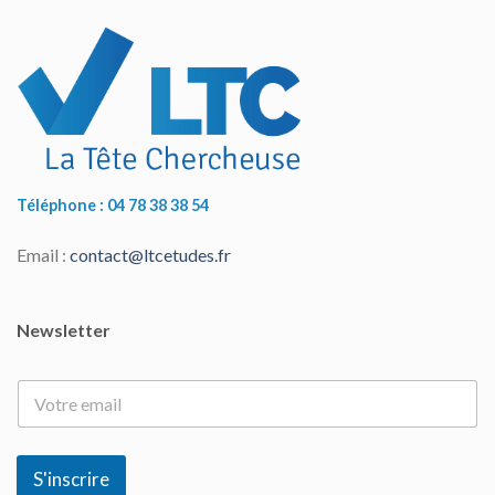
Téléphone : 04 78 38 38 54
Email :
contact@ltcetudes.fr
Newsletter
E
-
m
a
i
S'inscrire
l