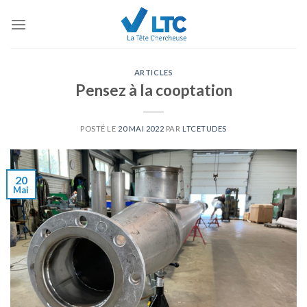
Skip
to
content
ARTICLES
Pensez à la cooptation
POSTÉ LE
20 MAI 2022
PAR
LTCETUDES
20
Mai