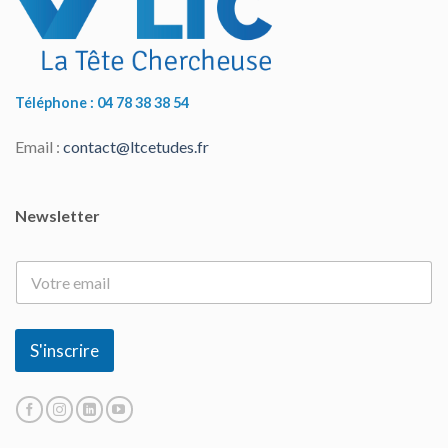
Téléphone : 04 78 38 38 54
Email :
contact@ltcetudes.fr
Newsletter
E
-
m
a
i
S'inscrire
l
*