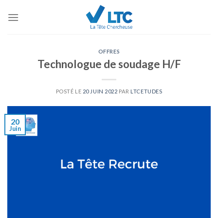
Skip
to
content
OFFRES
Technologue de soudage H/F
POSTÉ LE
20 JUIN 2022
PAR
LTCETUDES
20
Juin