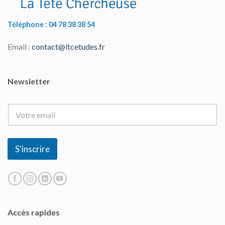
Téléphone : 04 78 38 38 54
Email :
contact@ltcetudes.fr
Newsletter
E
-
m
a
i
S'inscrire
l
*
Accès rapides