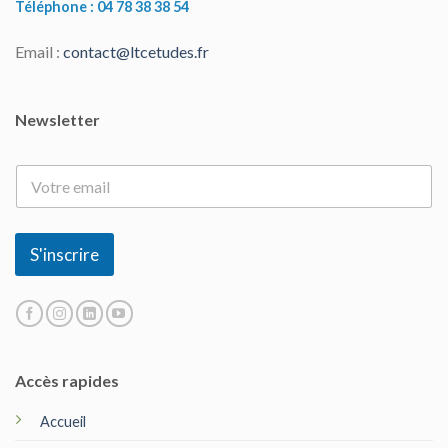
Téléphone : 04 78 38 38 54
Email :
contact@ltcetudes.fr
Newsletter
E
-
m
a
i
S'inscrire
l
*
Accès rapides
Accueil