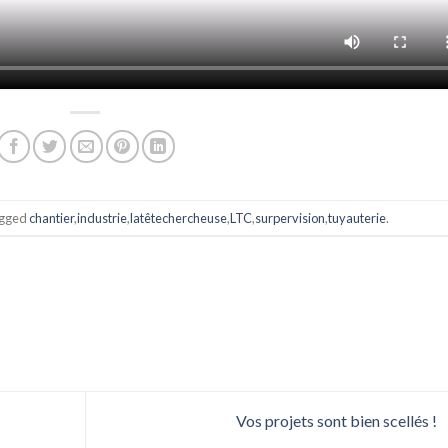
agged
chantier
,
industrie
,
latêtechercheuse
,
LTC
,
surpervision
,
tuyauterie
.
Vos projets sont bien scellés !