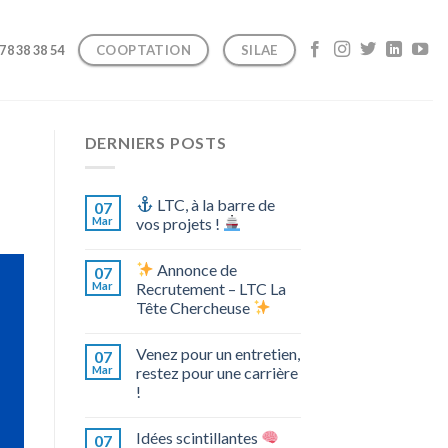
COOPTATION
SILAE
 78 38 38 54
DERNIERS POSTS
LTC, à la barre de
07
Mar
vos projets !
Annonce de
07
Mar
Recrutement – LTC La
Tête Chercheuse
Venez pour un entretien,
07
Mar
restez pour une carrière
!
Idées scintillantes
07