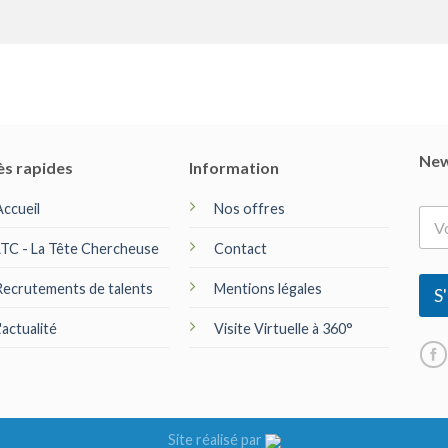
New
ès rapides
Information
Accueil
Nos offres
E
-
LTC - La Tête Chercheuse
Contact
m
a
Recrutements de talents
Mentions légales
i
S'
l
*
'actualité
Visite Virtuelle à 360°
Site réalisé par