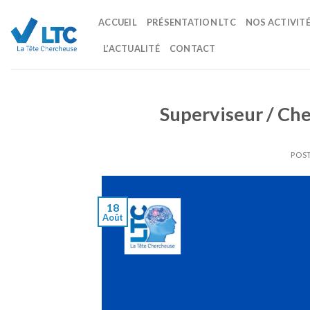
Skip
ACCUEIL
PRÉSENTATION LTC
NOS ACTIVIT
to
content
L’ACTUALITÉ
CONTACT
Superviseur / Che
POST
18
Août