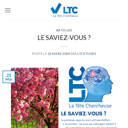
Skip
to
content
ARTICLES
LE SAVIEZ-VOUS ?
POSTÉ LE
21 MARS 2024
PAR
LTCETUDES
21
Mar