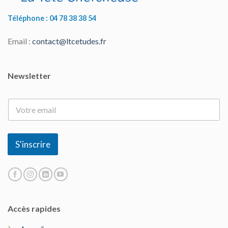
Téléphone : 04 78 38 38 54
Email :
contact@ltcetudes.fr
Newsletter
E
-
m
a
i
S'inscrire
l
*
Accès rapides