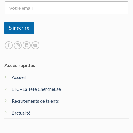
E
-
m
a
i
S'inscrire
l
*
Accès rapides
Accueil
LTC - La Tête Chercheuse
Recrutements de talents
L'actualité