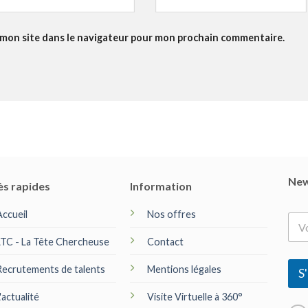
 mon site dans le navigateur pour mon prochain commentaire.
New
ès rapides
Information
Accueil
Nos offres
E
-
LTC - La Tête Chercheuse
Contact
m
a
Recrutements de talents
Mentions légales
i
S'
l
*
'actualité
Visite Virtuelle à 360°