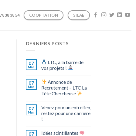
COOPTATION
SILAE
 78 38 38 54
DERNIERS POSTS
LTC, à la barre de
07
Mar
vos projets !
Annonce de
07
Mar
Recrutement – LTC La
Tête Chercheuse
Venez pour un entretien,
07
Mar
restez pour une carrière
!
Idées scintillantes
07