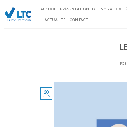
Skip
ACCUEIL
PRÉSENTATION LTC
NOS ACTIVIT
to
content
L’ACTUALITÉ
CONTACT
L
POS
28
Juin