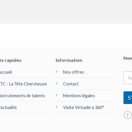
New
ès rapides
Information
Accueil
Nos offres
E
-
LTC - La Tête Chercheuse
Contact
m
a
Recrutements de talents
Mentions légales
i
S'
l
*
'actualité
Visite Virtuelle à 360°