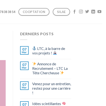
COOPTATION
SILAE
 78 38 38 54
DERNIERS POSTS
LTC, à la barre de
07
Mar
vos projets !
Annonce de
07
Mar
Recrutement – LTC La
Tête Chercheuse
Venez pour un entretien,
07
Mar
restez pour une carrière
!
Idées scintillantes
07