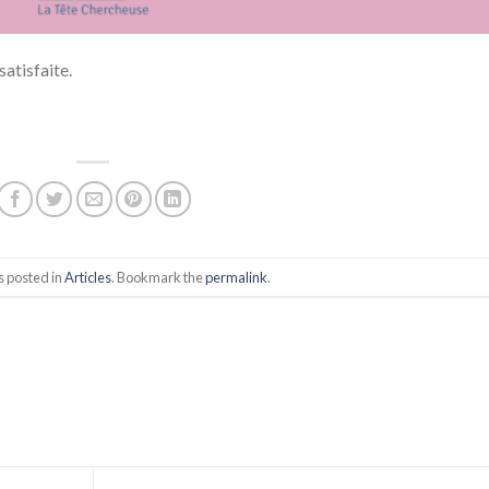
satisfaite.
s posted in
Articles
. Bookmark the
permalink
.