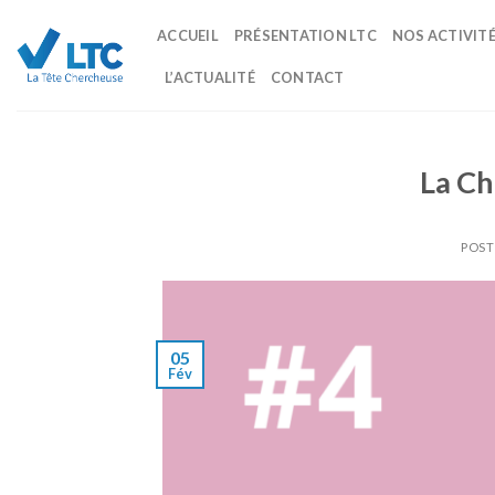
Skip
ACCUEIL
PRÉSENTATION LTC
NOS ACTIVIT
to
content
L’ACTUALITÉ
CONTACT
La Ch
POST
05
Fév