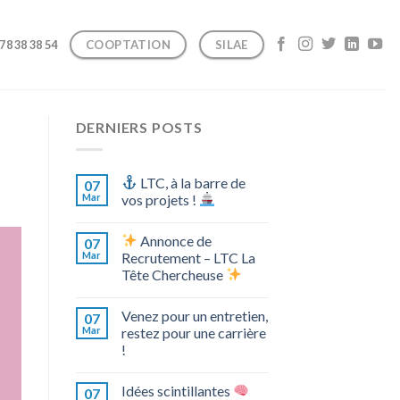
COOPTATION
SILAE
 78 38 38 54
DERNIERS POSTS
LTC, à la barre de
07
Mar
vos projets !
Annonce de
07
Mar
Recrutement – LTC La
Tête Chercheuse
Venez pour un entretien,
07
Mar
restez pour une carrière
!
Idées scintillantes
07