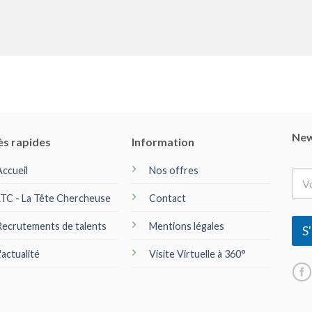
New
ès rapides
Information
Accueil
Nos offres
E
-
LTC - La Tête Chercheuse
Contact
m
a
Recrutements de talents
Mentions légales
i
S'
l
*
'actualité
Visite Virtuelle à 360°