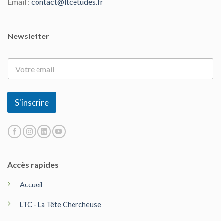
Email :
contact@ltcetudes.fr
Newsletter
E
-
m
a
i
S'inscrire
l
*
Accès rapides
Accueil
LTC - La Tête Chercheuse