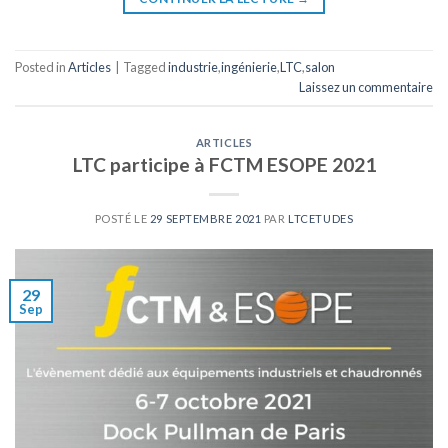
Posted in
Articles
|
Tagged
industrie
,
ingénierie
,
LTC
,
salon
Laissez un commentaire
ARTICLES
LTC participe à FCTM ESOPE 2021
POSTÉ LE
29 SEPTEMBRE 2021
PAR
LTCETUDES
29
Sep