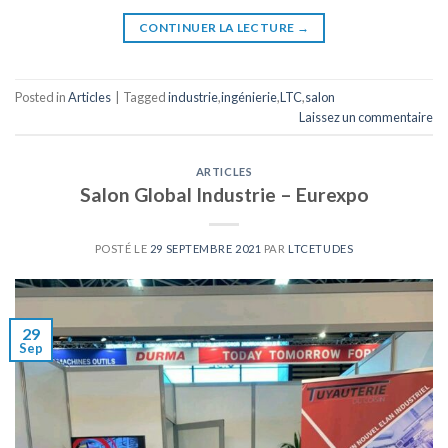
CONTINUER LA LECTURE
→
Posted in
Articles
|
Tagged
industrie
,
ingénierie
,
LTC
,
salon
Laissez un commentaire
ARTICLES
Salon Global Industrie – Eurexpo
POSTÉ LE
29 SEPTEMBRE 2021
PAR
LTCETUDES
29
Sep