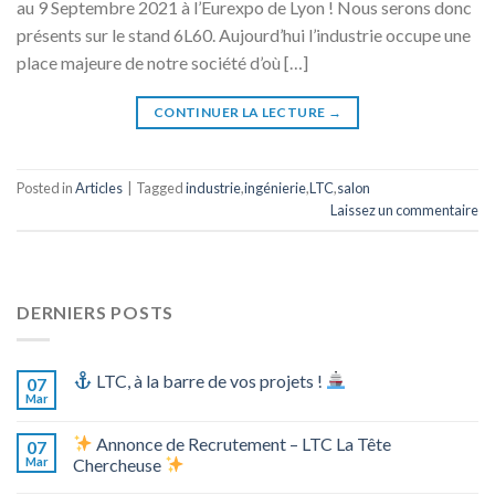
au 9 Septembre 2021 à l’Eurexpo de Lyon ! Nous serons donc
présents sur le stand 6L60. Aujourd’hui l’industrie occupe une
place majeure de notre société d’où […]
CONTINUER LA LECTURE
→
Posted in
Articles
|
Tagged
industrie
,
ingénierie
,
LTC
,
salon
Laissez un commentaire
DERNIERS POSTS
LTC, à la barre de vos projets !
07
Mar
Annonce de Recrutement – LTC La Tête
07
Mar
Chercheuse