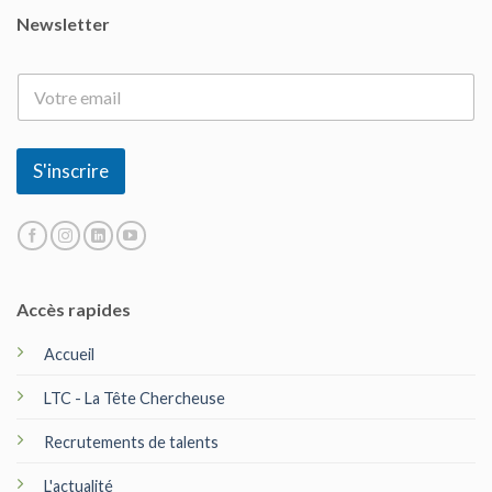
Newsletter
E
-
m
a
i
S'inscrire
l
*
Accès rapides
Accueil
LTC - La Tête Chercheuse
Recrutements de talents
L'actualité