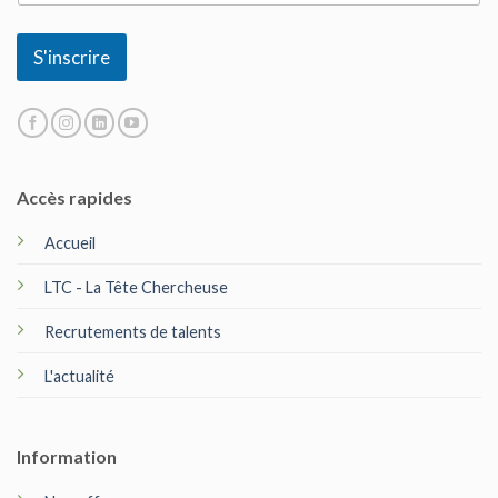
m
a
i
S'inscrire
l
*
Accès rapides
Accueil
LTC - La Tête Chercheuse
Recrutements de talents
L'actualité
Information