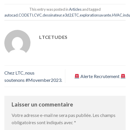
This entry was posted in
Articles
and tagged
autocad
,
CODETI
,
CVC
,
dessinateur
,
e3d2
,
ETC
,
explorationsavante
,
HVAC
,
indu
LTCETUDES
Chez LTC, nous
Alerte Recrutement
soutenons #Movember2023.
Laisser un commentaire
Votre adresse e-mail ne sera pas publiée.
Les champs
obligatoires sont indiqués avec
*