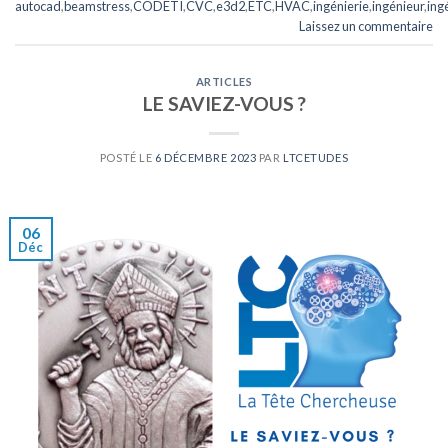
autocad
,
beamstress
,
CODETI
,
CVC
,
e3d2
,
ETC
,
HVAC
,
ingénierie
,
ingénieur
,
ing
Laissez un commentaire
ARTICLES
LE SAVIEZ-VOUS ?
POSTÉ LE
6 DÉCEMBRE 2023
PAR
LTCETUDES
06
Déc