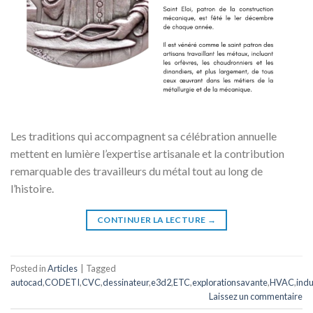
Les traditions qui accompagnent sa célébration annuelle
mettent en lumière l’expertise artisanale et la contribution
remarquable des travailleurs du métal tout au long de
l’histoire.
CONTINUER LA LECTURE
→
Posted in
Articles
|
Tagged
autocad
,
CODETI
,
CVC
,
dessinateur
,
e3d2
,
ETC
,
explorationsavante
,
HVAC
,
indu
Laissez un commentaire