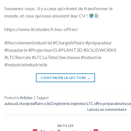
Souvenez-vous : il y a ceux qui rêvent de transformer le
monde, et ceux qui nous envoient leur CV !
https://www.ltcetudes.fr/nos-offres/
#RecrutementIndustriel #ChargéAffaire #préparateur
#tuyauterie #ProjecteurIG #PLANT3D #SOLIDWORKS
#LTCRecrute #LTCLaTêteChercheuse #Industrie
#IndustrieIndustrielle
CONTINUER LA LECTURE
→
Posted in
Articles
|
Tagged
autocad
,
chargedaffaire
,
e3d2
,
ingénierie
,
ingénieur
,
LTC
,
offre
,
préparateurtuyau
Laissez un commentaire
ARTICLES