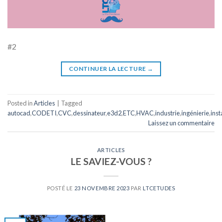
#2
CONTINUER LA LECTURE
→
Posted in
Articles
|
Tagged
autocad
,
CODETI
,
CVC
,
dessinateur
,
e3d2
,
ETC
,
HVAC
,
industrie
,
ingénierie
,
inst
Laissez un commentaire
ARTICLES
LE SAVIEZ-VOUS ?
POSTÉ LE
23 NOVEMBRE 2023
PAR
LTCETUDES