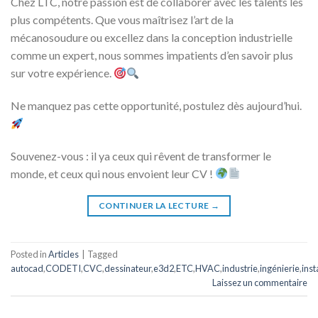
Chez LTC, notre passion est de collaborer avec les talents les
plus compétents. Que vous maîtrisez l’art de la
mécanosoudure ou excellez dans la conception industrielle
comme un expert, nous sommes impatients d’en savoir plus
sur votre expérience.
Ne manquez pas cette opportunité, postulez dès aujourd’hui.
Souvenez-vous : il ya ceux qui rêvent de transformer le
monde, et ceux qui nous envoient leur CV !
CONTINUER LA LECTURE
→
Posted in
Articles
|
Tagged
autocad
,
CODETI
,
CVC
,
dessinateur
,
e3d2
,
ETC
,
HVAC
,
industrie
,
ingénierie
,
inst
Laissez un commentaire