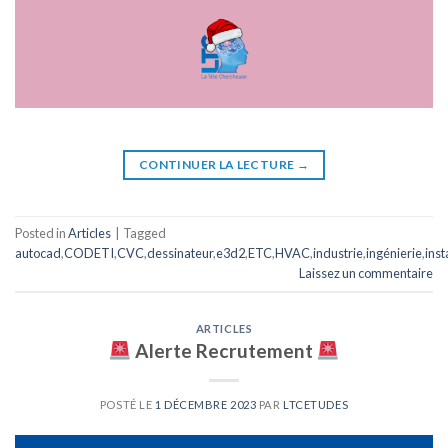
CONTINUER LA LECTURE
→
Posted in
Articles
|
Tagged
autocad
,
CODETI
,
CVC
,
dessinateur
,
e3d2
,
ETC
,
HVAC
,
industrie
,
ingénierie
,
inst
Laissez un commentaire
ARTICLES
Alerte Recrutement
POSTÉ LE
1 DÉCEMBRE 2023
PAR
LTCETUDES