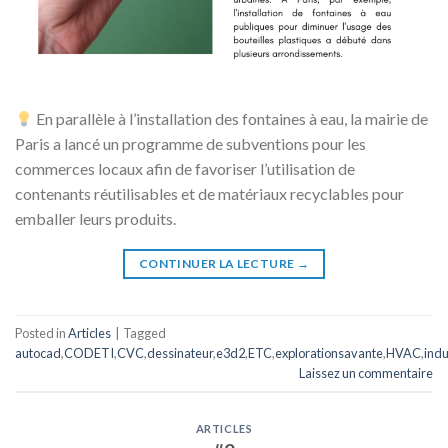
En parallèle à l’installation des fontaines à eau, la mairie de
Paris a lancé un programme de subventions pour les
commerces locaux afin de favoriser l’utilisation de
contenants réutilisables et de matériaux recyclables pour
emballer leurs produits.
CONTINUER LA LECTURE
→
Posted in
Articles
|
Tagged
autocad
,
CODETI
,
CVC
,
dessinateur
,
e3d2
,
ETC
,
explorationsavante
,
HVAC
,
indu
Laissez un commentaire
ARTICLES