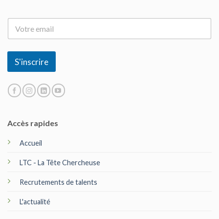
E
-
m
a
i
S'inscrire
l
*
Accès rapides
Accueil
LTC - La Tête Chercheuse
Recrutements de talents
L'actualité