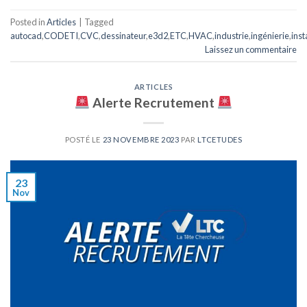
Posted in
Articles
|
Tagged
autocad
,
CODETI
,
CVC
,
dessinateur
,
e3d2
,
ETC
,
HVAC
,
industrie
,
ingénierie
,
inst
Laissez un commentaire
ARTICLES
Alerte Recrutement
POSTÉ LE
23 NOVEMBRE 2023
PAR
LTCETUDES
23
Nov