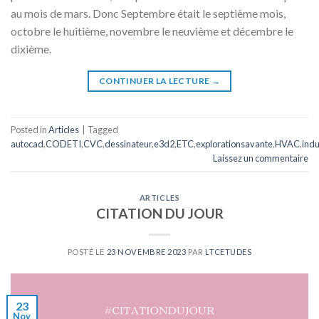
au mois de mars. Donc Septembre était le septième mois,
octobre le huitième, novembre le neuvième et décembre le
dixième.
CONTINUER LA LECTURE
→
Posted in
Articles
|
Tagged
autocad
,
CODETI
,
CVC
,
dessinateur
,
e3d2
,
ETC
,
explorationsavante
,
HVAC
,
indu
Laissez un commentaire
ARTICLES
CITATION DU JOUR
POSTÉ LE
23 NOVEMBRE 2023
PAR
LTCETUDES
23
Nov