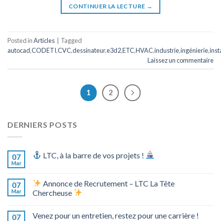
CONTINUER LA LECTURE
→
Posted in
Articles
|
Tagged
autocad
,
CODETI
,
CVC
,
dessinateur
,
e3d2
,
ETC
,
HVAC
,
industrie
,
ingénierie
,
inst
Laissez un commentaire
1
2
DERNIERS POSTS
LTC, à la barre de vos projets !
07
Mar
Annonce de Recrutement – LTC La Tête
07
Mar
Chercheuse
Venez pour un entretien, restez pour une carrière !
07