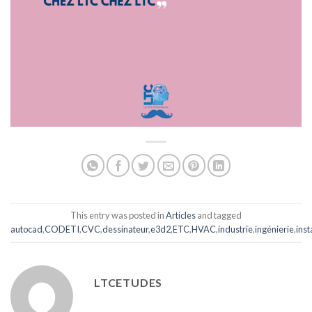
This entry was posted in
Articles
and tagged
autocad
,
CODETI
,
CVC
,
dessinateur
,
e3d2
,
ETC
,
HVAC
,
industrie
,
ingénierie
,
inst
LTCETUDES