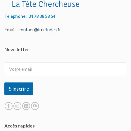
Téléphone : 04 78 38 38 54
Email :
contact@ltcetudes.fr
Newsletter
E
-
m
a
i
S'inscrire
l
*
Accès rapides