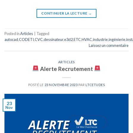
CONTINUER LA LECTURE
→
Posted in
Articles
|
Tagged
autocad
,
CODETI
,
CVC
,
dessinateur
,
e3d2
,
ETC
,
HVAC
,
industrie
,
ingénierie
,
inst
Laissez un commentaire
ARTICLES
Alerte Recrutement
POSTÉ LE
23 NOVEMBRE 2023
PAR
LTCETUDES
23
Nov