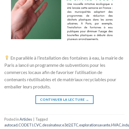
En parallèle à l’installation des fontaines à eau, la mairie de
Paris a lancé un programme de subventions pour les
commerces locaux afin de favoriser l’utilisation de
contenants réutilisables et de matériaux recyclables pour
emballer leurs produits.
CONTINUER LA LECTURE
→
Posted in
Articles
|
Tagged
autocad
,
CODETI
,
CVC
,
dessinateur
,
e3d2
,
ETC
,
explorationsavante
,
HVAC
,
indu