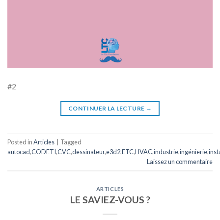
#2
CONTINUER LA LECTURE
→
Posted in
Articles
|
Tagged
autocad
,
CODETI
,
CVC
,
dessinateur
,
e3d2
,
ETC
,
HVAC
,
industrie
,
ingénierie
,
inst
Laissez un commentaire
ARTICLES
LE SAVIEZ-VOUS ?