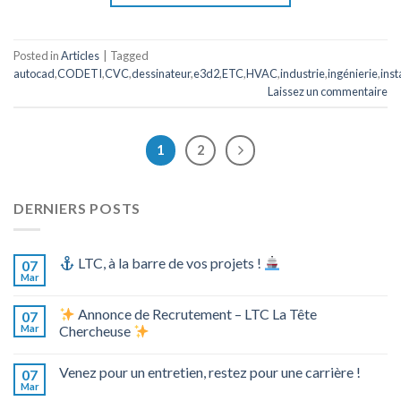
Posted in
Articles
|
Tagged
autocad
,
CODETI
,
CVC
,
dessinateur
,
e3d2
,
ETC
,
HVAC
,
industrie
,
ingénierie
,
inst
Laissez un commentaire
1
2
DERNIERS POSTS
LTC, à la barre de vos projets !
07
Mar
Annonce de Recrutement – LTC La Tête
07
Mar
Chercheuse
Venez pour un entretien, restez pour une carrière !
07
Mar