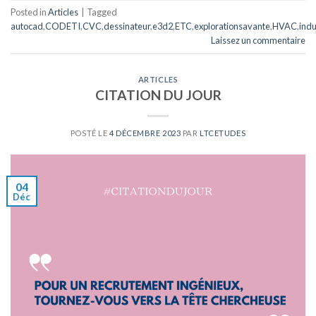
Posted in
Articles
|
Tagged
autocad
,
CODETI
,
CVC
,
dessinateur
,
e3d2
,
ETC
,
explorationsavante
,
HVAC
,
indu
Laissez un commentaire
ARTICLES
CITATION DU JOUR
POSTÉ LE
4 DÉCEMBRE 2023
PAR
LTCETUDES
04
Déc