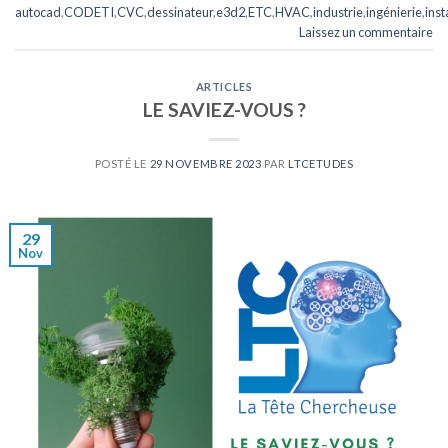
autocad
,
CODETI
,
CVC
,
dessinateur
,
e3d2
,
ETC
,
HVAC
,
industrie
,
ingénierie
,
inst
Laissez un commentaire
ARTICLES
LE SAVIEZ-VOUS ?
POSTÉ LE
29 NOVEMBRE 2023
PAR
LTCETUDES
29
Nov