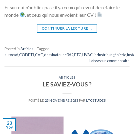
Et surtout n’oubliez pas : il ya ceux qui rêvent de refaire le
monde
, et ceux qui nous envoient leur CV !
CONTINUER LA LECTURE
→
Posted in
Articles
|
Tagged
autocad
,
CODETI
,
CVC
,
dessinateur
,
e3d2
,
ETC
,
HVAC
,
industrie
,
ingénierie
,
inst
Laissez un commentaire
ARTICLES
LE SAVIEZ-VOUS ?
POSTÉ LE
23 NOVEMBRE 2023
PAR
LTCETUDES
23
Nov