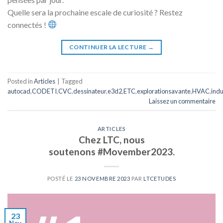
Quelle sera la prochaine escale de curiosité ? Restez
connectés !
CONTINUER LA LECTURE
→
Posted in
Articles
|
Tagged
autocad
,
CODETI
,
CVC
,
dessinateur
,
e3d2
,
ETC
,
explorationsavante
,
HVAC
,
indu
Laissez un commentaire
ARTICLES
Chez LTC, nous
soutenons #Movember2023.
POSTÉ LE
23 NOVEMBRE 2023
PAR
LTCETUDES
23