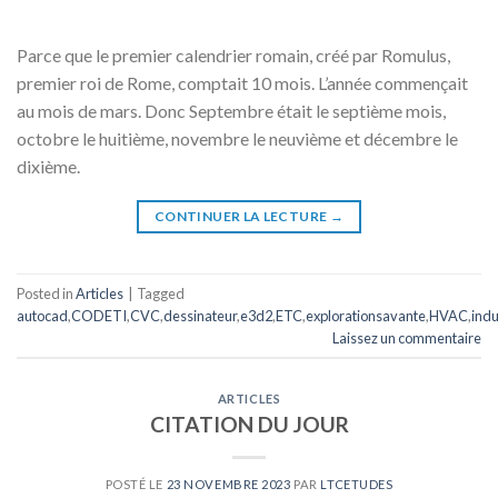
Parce que le premier calendrier romain, créé par Romulus,
premier roi de Rome, comptait 10 mois. L’année commençait
au mois de mars. Donc Septembre était le septième mois,
octobre le huitième, novembre le neuvième et décembre le
dixième.
CONTINUER LA LECTURE
→
Posted in
Articles
|
Tagged
autocad
,
CODETI
,
CVC
,
dessinateur
,
e3d2
,
ETC
,
explorationsavante
,
HVAC
,
indu
Laissez un commentaire
ARTICLES
CITATION DU JOUR
POSTÉ LE
23 NOVEMBRE 2023
PAR
LTCETUDES