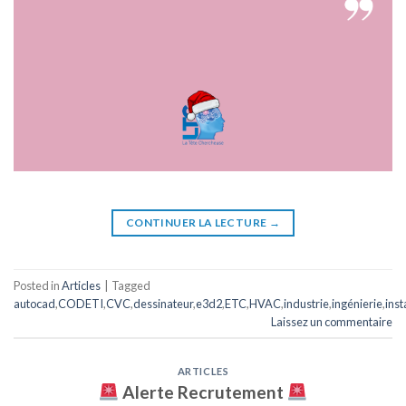
CONTINUER LA LECTURE
→
Posted in
Articles
|
Tagged
autocad
,
CODETI
,
CVC
,
dessinateur
,
e3d2
,
ETC
,
HVAC
,
industrie
,
ingénierie
,
inst
Laissez un commentaire
ARTICLES
Alerte Recrutement