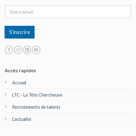
E
-
m
a
i
S'inscrire
l
*
Accès rapides
Accueil
LTC - La Tête Chercheuse
Recrutements de talents
L'actualité